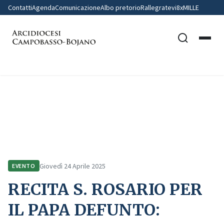
Contatti
Agenda
Comunicazione
Albo pretorio
Rallegratevi
8xMILLE
Home
Comunicazione
Eventi
RECITA S. ROSARIO PER IL PAPA DEFUNTO: CATTEDRALE –
CAMPOBASSO
Giovedì 24 Aprile 2025
EVENTO
RECITA S. ROSARIO PER
IL PAPA DEFUNTO: