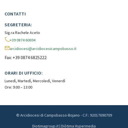
CONTATTI
SEGRETERIA:
Sig.ra Rachele Aceto
+39 0874 60694
arcidiocesi@arcidiocesicampobasso.it
Fax: +39 0874 6825222
ORARI DI UFFICIO:
Lunedì, Martedì, Mercoledì, Venerdì
Ore: 9:00 – 13:00
© Arcidiocesi di Campobasso-Bojano - C.F.: 92017690709
Diotimagroup.it | Diòtima Hypermedia