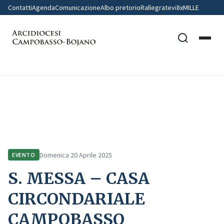
Contatti
Agenda
Comunicazione
Albo pretorio
Rallegratevi
8xMILLE
Home
Comunicazione
Eventi
S. MESSA – CASA CIRCONDARIALE CAMPOBASSO
Domenica 20 Aprile 2025
EVENTO
S. MESSA – CASA
CIRCONDARIALE
CAMPOBASSO