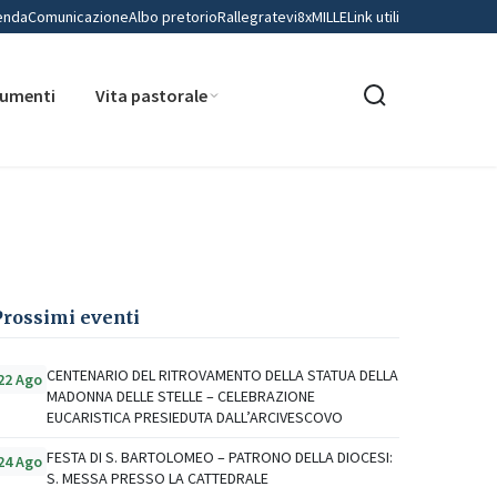
enda
Comunicazione
Albo pretorio
Rallegratevi
8xMILLE
Link utili
umenti
Vita pastorale
Prossimi eventi
CENTENARIO DEL RITROVAMENTO DELLA STATUA DELLA
22 Ago
MADONNA DELLE STELLE – CELEBRAZIONE
EUCARISTICA PRESIEDUTA DALL’ARCIVESCOVO
FESTA DI S. BARTOLOMEO – PATRONO DELLA DIOCESI:
24 Ago
S. MESSA PRESSO LA CATTEDRALE