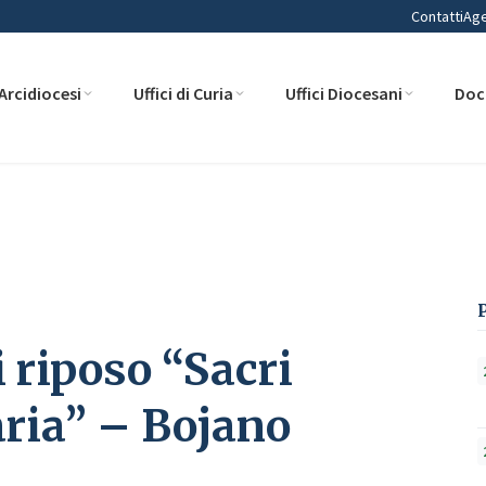
Contatti
Ag
Arcidiocesi
Uffici di Curia
Uffici Diocesani
Doc
acri Cuori di Gesù e Maria” – Bojano
 riposo “Sacri
aria” – Bojano