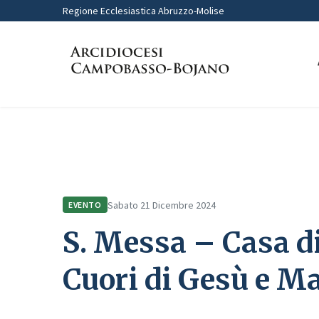
Regione Ecclesiastica Abruzzo-Molise
Home
Comunicazione
Eventi
S. Messa – Casa di riposo “S
Sabato 21 Dicembre 2024
EVENTO
S. Messa – Casa di
Cuori di Gesù e M