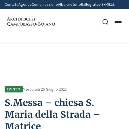
Contatti
Agenda
Comunicazione
Albo pretorio
Rallegratevi
8xMILLE
Home
Comunicazione
Eventi
S.Messa – chiesa S. Maria della Strada – Matrice
Mercoledì 25 Giugno 2025
EVENTO
S.Messa – chiesa S.
Maria della Strada –
Matrice