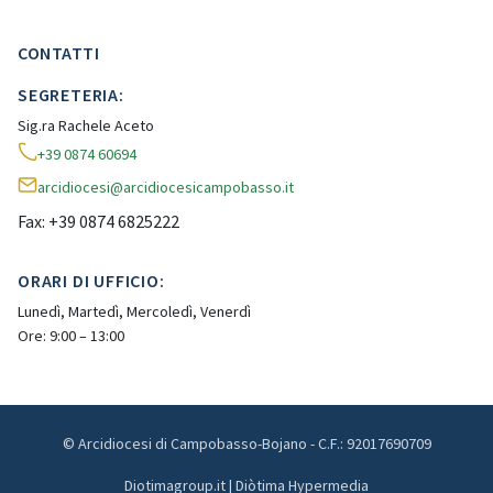
CONTATTI
SEGRETERIA:
Sig.ra Rachele Aceto
+39 0874 60694
arcidiocesi@arcidiocesicampobasso.it
Fax: +39 0874 6825222
ORARI DI UFFICIO:
Lunedì, Martedì, Mercoledì, Venerdì
Ore: 9:00 – 13:00
© Arcidiocesi di Campobasso-Bojano - C.F.: 92017690709
Diotimagroup.it | Diòtima Hypermedia