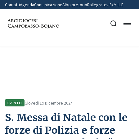
Contatti
Agenda
Comunicazione
Albo pretorio
Rallegratevi
8xMILLE
Home
Comunicazione
Eventi
S. Messa di Natale con le forze di Polizia e forze armate – Cattedrale
“SS. Trinità” Campobasso
Giovedì 19 Dicembre 2024
EVENTO
S. Messa di Natale con le
forze di Polizia e forze