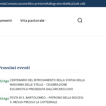
enda
Comunicazione
Albo pretorio
Rallegratevi
8xMILLE
Link utili
umenti
Vita pastorale
Prossimi eventi
CENTENARIO DEL RITROVAMENTO DELLA STATUA DELLA
22 Ago
MADONNA DELLE STELLE – CELEBRAZIONE
EUCARISTICA PRESIEDUTA DALL’ARCIVESCOVO
FESTA DI S. BARTOLOMEO – PATRONO DELLA DIOCESI:
24 Ago
S. MESSA PRESSO LA CATTEDRALE