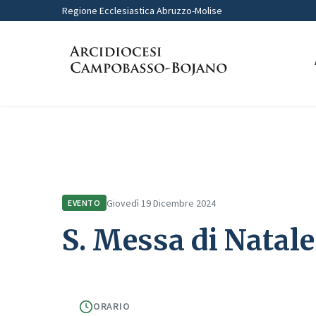
Regione Ecclesiastica Abruzzo-Molise
Home
Comunicazione
Eventi
S. Messa di Natale con le Isti
Giovedì 19 Dicembre 2024
EVENTO
S. Messa di Natale 
ORARIO