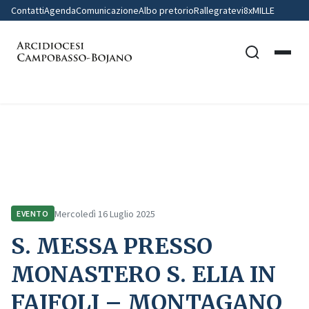
Contatti
Agenda
Comunicazione
Albo pretorio
Rallegratevi
8xMILLE
Home
Comunicazione
Eventi
S. MESSA PRESSO MONASTERO S. ELIA IN FAIFOLI – MONTAGANO
Mercoledì 16 Luglio 2025
EVENTO
S. MESSA PRESSO
MONASTERO S. ELIA IN
FAIFOLI – MONTAGANO