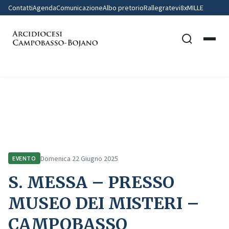
Contatti
Agenda
Comunicazione
Albo pretorio
Rallegratevi
8xMILLE
Home
Comunicazione
Eventi
S. MESSA – PRESSO MUSEO DEI MISTERI – CAMPOBASSO
Domenica 22 Giugno 2025
EVENTO
S. MESSA – PRESSO
MUSEO DEI MISTERI –
CAMPOBASSO