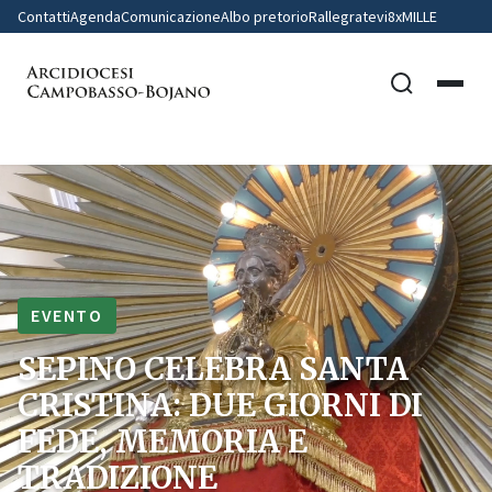
Contatti
Agenda
Comunicazione
Albo pretorio
Rallegratevi
8xMILLE
EVENTO
SEPINO CELEBRA SANTA
CRISTINA: DUE GIORNI DI
FEDE, MEMORIA E
TRADIZIONE