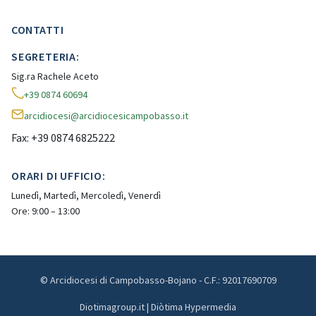
CONTATTI
SEGRETERIA:
Sig.ra Rachele Aceto
+39 0874 60694
arcidiocesi@arcidiocesicampobasso.it
Fax: +39 0874 6825222
ORARI DI UFFICIO:
Lunedì, Martedì, Mercoledì, Venerdì
Ore: 9:00 – 13:00
© Arcidiocesi di Campobasso-Bojano - C.F.: 92017690709
Diotimagroup.it | Diòtima Hypermedia