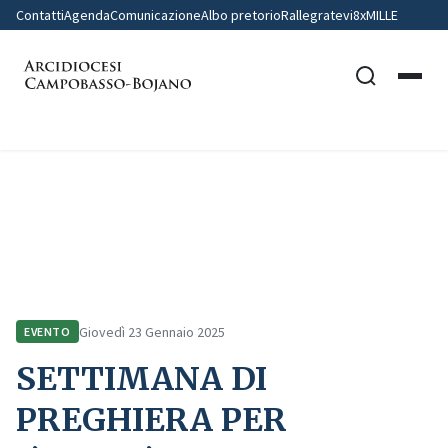
Contatti
Agenda
Comunicazione
Albo pretorio
Rallegratevi
8xMILLE
Home
Comunicazione
Eventi
SETTIMANA DI PREGHIERA PER L’UNITA’ DEI CRSTIANI: CELEBRAZIONE
ECUMENICA
Giovedì 23 Gennaio 2025
EVENTO
SETTIMANA DI
PREGHIERA PER