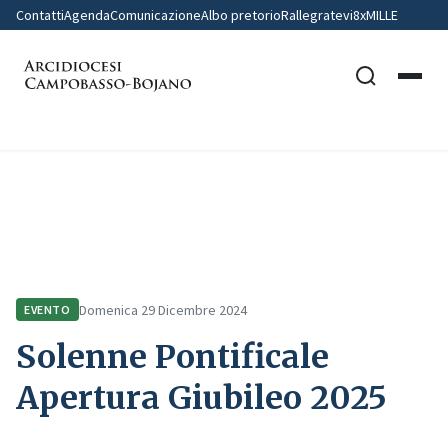
Contatti
Agenda
Comunicazione
Albo pretorio
Rallegratevi
8xMILLE
Home
Comunicazione
Eventi
Solenne Pontificale Apertura Giubileo 2025
Domenica 29 Dicembre 2024
EVENTO
Solenne Pontificale
Apertura Giubileo 2025