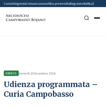
Contatti
Agenda
Comunicazione
Albo pretorio
Rallegratevi
8xMILLE
Home
Comunicazione
Eventi
Udienza programmata – Curia Campobasso
Venerdì 20 Dicembre 2024
EVENTO
Udienza programmata –
Curia Campobasso