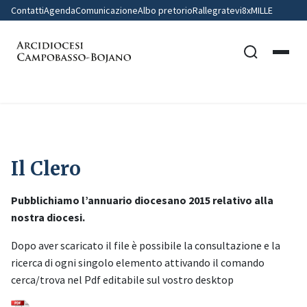
Contatti
Agenda
Comunicazione
Albo pretorio
Rallegratevi
8xMILLE
Home
Il Clero
Il Clero
Pubblichiamo l’annuario diocesano 2015 relativo alla
nostra diocesi.
Dopo aver scaricato il file è possibile la consultazione e la
ricerca di ogni singolo elemento attivando il comando
cerca/trova nel Pdf editabile sul vostro desktop