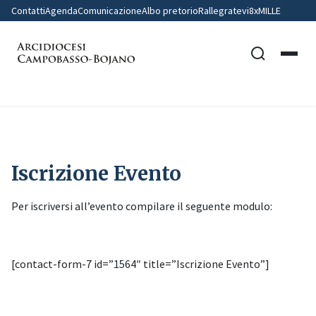
Contatti
Agenda
Comunicazione
Albo pretorio
Rallegratevi
8xMILLE
Home
Iscrizione Evento
Iscrizione Evento
Per iscriversi all’evento compilare il seguente modulo:
[contact-form-7 id=”1564″ title=”Iscrizione Evento”]