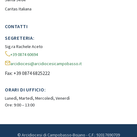
Caritas Italiana
CONTATTI
SEGRETERIA:
Sig.ra Rachele Aceto
+39 0874 60694
arcidiocesi@arcidiocesicampobasso.it
Fax: +39 0874 6825222
ORARI DI UFFICIO:
Lunedì, Martedì, Mercoledì, Venerdì
Ore: 9:00 – 13:00
© Arcidiocesi di Campobasso-Bojano - C.F.: 92017690709