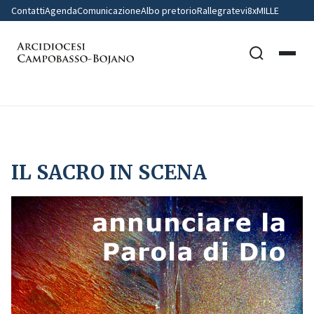
Contatti
Agenda
Comunicazione
Albo pretorio
Rallegratevi
8xMILLE
Home
IL SACRO IN SCENA
IL SACRO IN SCENA