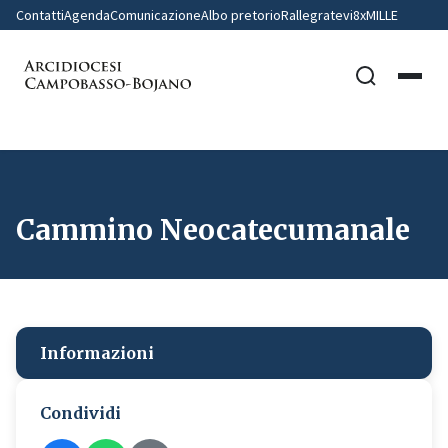
Contatti
Agenda
Comunicazione
Albo pretorio
Rallegratevi
8xMILLE
Cammino Neocatecumanale
Informazioni
Condividi