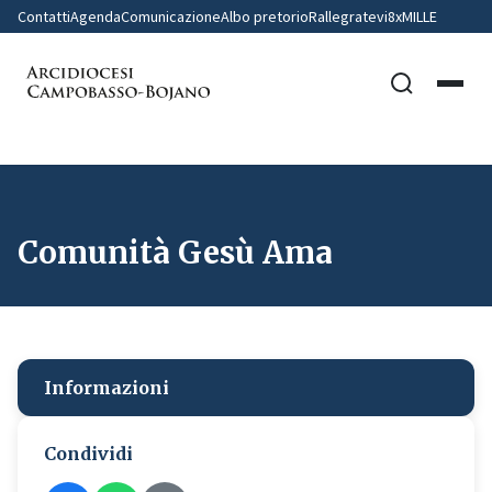
Contatti
Agenda
Comunicazione
Albo pretorio
Rallegratevi
8xMILLE
Comunità Gesù Ama
Informazioni
Condividi