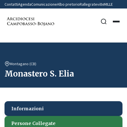
Contatti
Agenda
Comunicazione
Albo pretorio
Rallegratevi
8xMILLE
Montagano (CB)
Monastero S. Elia
Informazioni
Persone Collegate