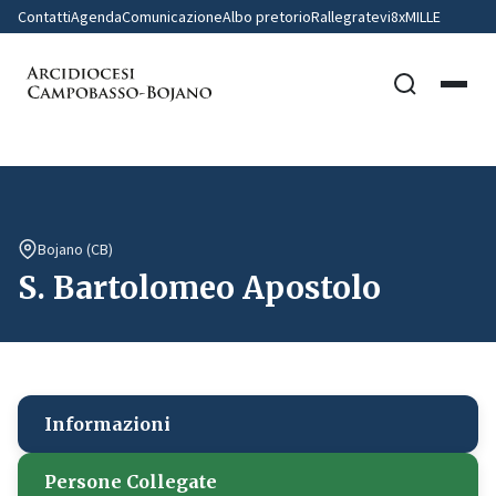
Contatti
Agenda
Comunicazione
Albo pretorio
Rallegratevi
8xMILLE
Bojano (CB)
S. Bartolomeo Apostolo
Informazioni
Persone Collegate