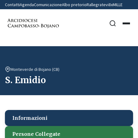
Contatti
Agenda
Comunicazione
Albo pretorio
Rallegratevi
8xMILLE
Monteverde di Bojano (CB)
S. Emidio
Informazioni
Persone Collegate