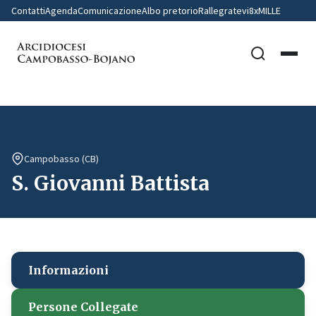
Contatti
Agenda
Comunicazione
Albo pretorio
Rallegratevi
8xMILLE
Campobasso (CB)
S. Giovanni Battista
Informazioni
Persone Collegate