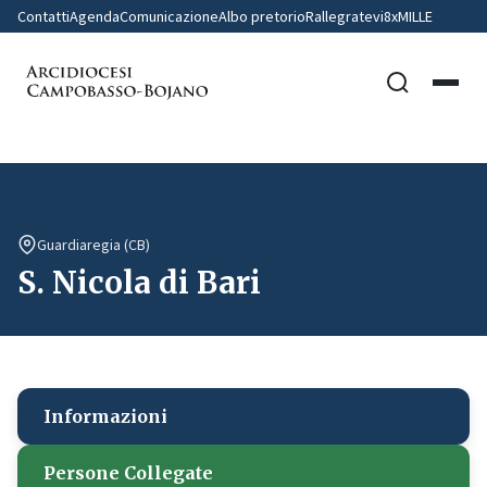
Contatti
Agenda
Comunicazione
Albo pretorio
Rallegratevi
8xMILLE
Guardiaregia (CB)
S. Nicola di Bari
Informazioni
Persone Collegate