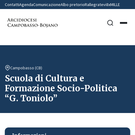
Contatti
Agenda
Comunicazione
Albo pretorio
Rallegratevi
8xMILLE
Campobasso (CB)
Scuola di Cultura e
Formazione Socio-Politica
“G. Toniolo”