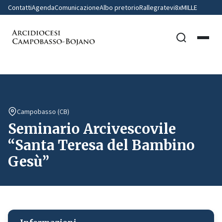
Contatti
Agenda
Comunicazione
Albo pretorio
Rallegratevi
8xMILLE
Campobasso (CB)
Seminario Arcivescovile
“Santa Teresa del Bambino
Gesù”