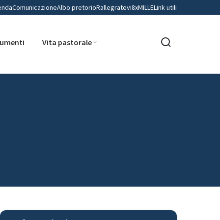
enda
Comunicazione
Albo pretorio
Rallegratevi
8xMILLE
Link utili
umenti
Vita pastorale