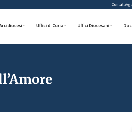
Contatti
Ag
Arcidiocesi
Uffici di Curia
Uffici Diocesani
Doc
ll’Amore