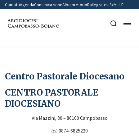
Contatti
Agenda
Comunicazione
Albo pretorio
Rallegratevi
8xMILLE
Home
Centro Pastorale Diocesano
Centro Pastorale Diocesano
CENTRO PASTORALE
DIOCESIANO
Via Mazzini, 80 – 86100 Campobasso
tel:
0874-6825220