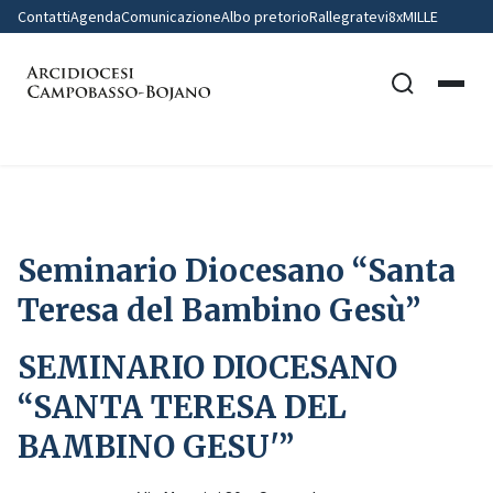
Contatti
Agenda
Comunicazione
Albo pretorio
Rallegratevi
8xMILLE
Home
Seminario Diocesano “Santa Teresa del Bambino Gesù”
Seminario Diocesano “Santa
Teresa del Bambino Gesù”
SEMINARIO DIOCESANO
“SANTA TERESA DEL
BAMBINO GESU'”