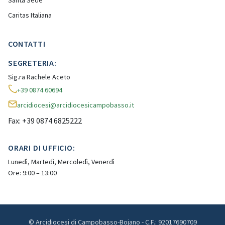
Santa Sede
Caritas Italiana
CONTATTI
SEGRETERIA:
Sig.ra Rachele Aceto
+39 0874 60694
arcidiocesi@arcidiocesicampobasso.it
Fax: +39 0874 6825222
ORARI DI UFFICIO:
Lunedì, Martedì, Mercoledì, Venerdì
Ore: 9:00 – 13:00
© Arcidiocesi di Campobasso-Bojano - C.F.: 92017690709