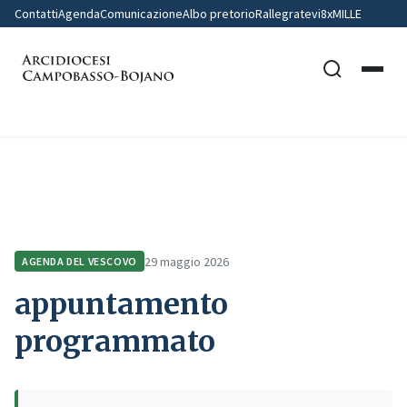
Contatti
Agenda
Comunicazione
Albo pretorio
Rallegratevi
8xMILLE
Home
Agenda del Vescovo
appuntamento programmato
29 maggio 2026
AGENDA DEL VESCOVO
appuntamento
programmato