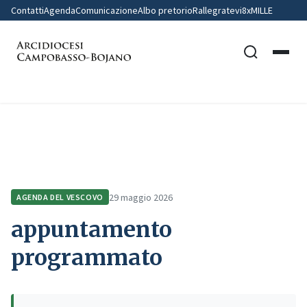
Contatti
Agenda
Comunicazione
Albo pretorio
Rallegratevi
8xMILLE
Home
Agenda del Vescovo
appuntamento programmato
29 maggio 2026
AGENDA DEL VESCOVO
appuntamento
programmato