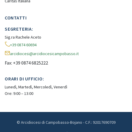
Caritas Italiana
CONTATTI
SEGRETERIA:
Sig.ra Rachele Aceto
+39 0874 60694
arcidiocesi@arcidiocesicampobasso.it
Fax: +39 0874 6825222
ORARI DI UFFICIO:
Lunedì, Martedì, Mercoledì, Venerdì
Ore: 9:00 – 13:00
© Arcidiocesi di Campobasso-Bojano - C.F.: 92017690709