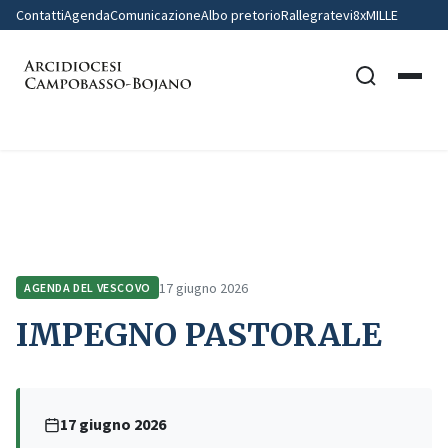
Contatti
Agenda
Comunicazione
Albo pretorio
Rallegratevi
8xMILLE
Home
Agenda del Vescovo
IMPEGNO PASTORALE
17 giugno 2026
AGENDA DEL VESCOVO
IMPEGNO PASTORALE
17 giugno 2026