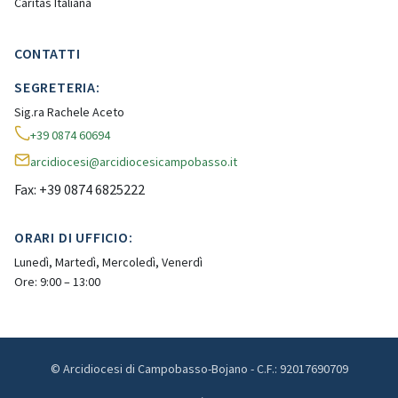
Caritas Italiana
CONTATTI
SEGRETERIA:
Sig.ra Rachele Aceto
+39 0874 60694
arcidiocesi@arcidiocesicampobasso.it
Fax: +39 0874 6825222
ORARI DI UFFICIO:
Lunedì, Martedì, Mercoledì, Venerdì
Ore: 9:00 – 13:00
© Arcidiocesi di Campobasso-Bojano - C.F.: 92017690709