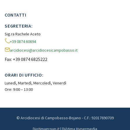
CONTATTI
SEGRETERIA:
Sig.ra Rachele Aceto
+39 0874 60694
arcidiocesi@arcidiocesicampobasso.it
Fax: +39 0874 6825222
ORARI DI UFFICIO:
Lunedì, Martedì, Mercoledì, Venerdì
Ore: 9:00 – 13:00
© Arcidiocesi di Campobasso-Bojano - C.F.: 92017690709
Diotimagroup.it | Diòtima Hypermedia