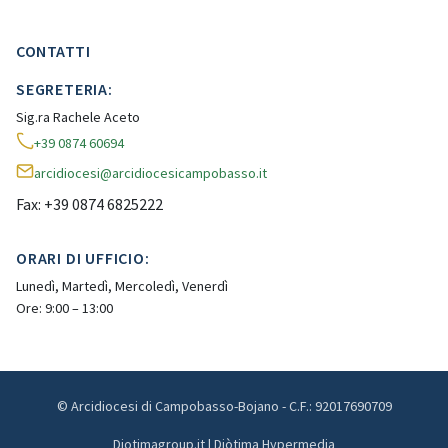
CONTATTI
SEGRETERIA:
Sig.ra Rachele Aceto
+39 0874 60694
arcidiocesi@arcidiocesicampobasso.it
Fax: +39 0874 6825222
ORARI DI UFFICIO:
Lunedì, Martedì, Mercoledì, Venerdì
Ore: 9:00 – 13:00
© Arcidiocesi di Campobasso-Bojano - C.F.: 92017690709
Diotimagroup.it | Diòtima Hypermedia