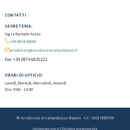
CONTATTI
SEGRETERIA:
Sig.ra Rachele Aceto
+39 0874 60694
arcidiocesi@arcidiocesicampobasso.it
Fax: +39 0874 6825222
ORARI DI UFFICIO:
Lunedì, Martedì, Mercoledì, Venerdì
Ore: 9:00 – 13:00
© Arcidiocesi di Campobasso-Bojano - C.F.: 92017690709
Diotimagroup.it | Diòtima Hypermedia