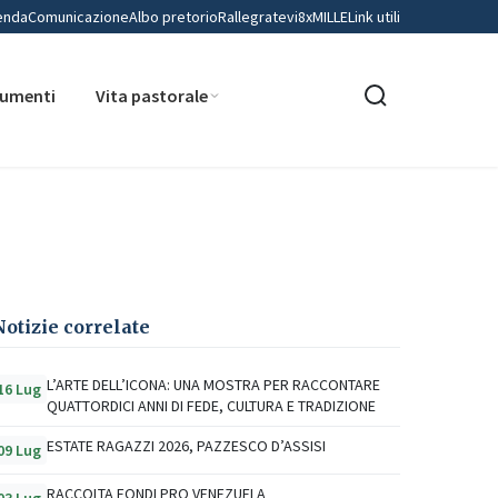
enda
Comunicazione
Albo pretorio
Rallegratevi
8xMILLE
Link utili
umenti
Vita pastorale
Notizie correlate
L’ARTE DELL’ICONA: UNA MOSTRA PER RACCONTARE
16 Lug
QUATTORDICI ANNI DI FEDE, CULTURA E TRADIZIONE
ESTATE RAGAZZI 2026, PAZZESCO D’ASSISI
09 Lug
RACCOLTA FONDI PRO VENEZUELA