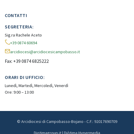
CONTATTI
SEGRETERIA:
Sig.ra Rachele Aceto
+39 0874 60694
arcidiocesi@arcidiocesicampobasso.it
Fax: +39 0874 6825222
ORARI DI UFFICIO:
Lunedì, Martedì, Mercoledì, Venerdì
Ore: 9:00 – 13:00
© Arcidiocesi di Campobasso-Bojano - C.F.: 92017690709
Diotimagroup.it | Diòtima Hypermedia