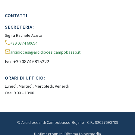
CONTATTI
SEGRETERIA:
Sig.ra Rachele Aceto
+39 0874 60694
arcidiocesi@arcidiocesicampobasso.it
Fax: +39 0874 6825222
ORARI DI UFFICIO:
Lunedì, Martedì, Mercoledì, Venerdì
Ore: 9:00 – 13:00
© Arcidiocesi di Campobasso-Bojano - C.F.: 92017690709
Diotimagroup.it | Diòtima Hypermedia