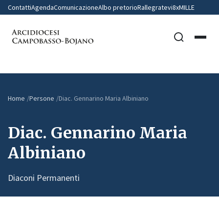
Contatti
Agenda
Comunicazione
Albo pretorio
Rallegratevi
8xMILLE
Home
Persone
Diac. Gennarino Maria Albiniano
Diac. Gennarino Maria
Albiniano
Diaconi Permanenti