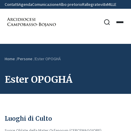
Contatti
Agenda
Comunicazione
Albo pretorio
Rallegratevi
8xMILLE
Home
Persone
Ester OPOGHÁ
Ester OPOGHÁ
Luoghi di Culto
Suore Oblate della Mater Orfanorum (CERCEMAGGIORE)