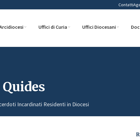
Contatti
Ag
Arcidiocesi
Uffici di Curia
Uffici Diocesani
Doc
e Quides
cerdoti Incardinati Residenti in Diocesi
R