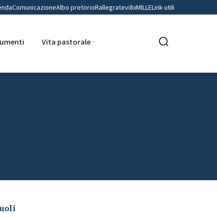
enda
Comunicazione
Albo pretorio
Rallegratevi
8xMILLE
Link utili
umenti
Vita pastorale
uoli