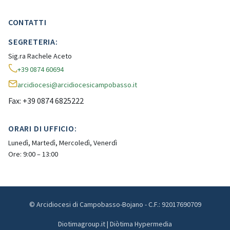
CONTATTI
SEGRETERIA:
Sig.ra Rachele Aceto
+39 0874 60694
arcidiocesi@arcidiocesicampobasso.it
Fax: +39 0874 6825222
ORARI DI UFFICIO:
Lunedì, Martedì, Mercoledì, Venerdì
Ore: 9:00 – 13:00
© Arcidiocesi di Campobasso-Bojano - C.F.: 92017690709
Diotimagroup.it | Diòtima Hypermedia