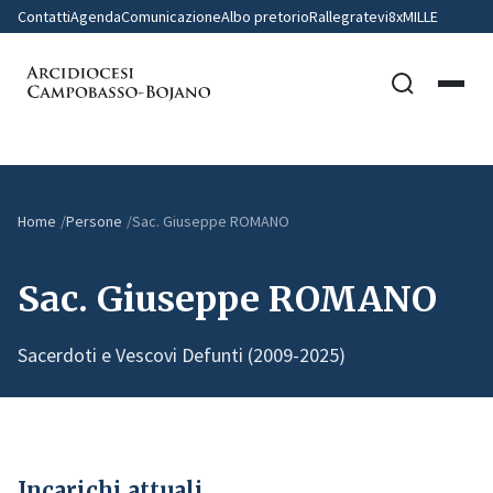
Contatti
Agenda
Comunicazione
Albo pretorio
Rallegratevi
8xMILLE
Home
Persone
Sac. Giuseppe ROMANO
Sac. Giuseppe ROMANO
Sacerdoti e Vescovi Defunti (2009-2025)
Incarichi attuali