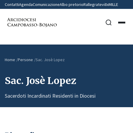
Contatti
Agenda
Comunicazione
Albo pretorio
Rallegratevi
8xMILLE
Home
Persone
Sac. Josè Lopez
Sac. Josè Lopez
Sacerdoti Incardinati Residenti in Diocesi