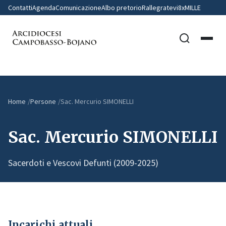
Contatti
Agenda
Comunicazione
Albo pretorio
Rallegratevi
8xMILLE
Home
Persone
Sac. Mercurio SIMONELLI
Sac. Mercurio SIMONELLI
Sacerdoti e Vescovi Defunti (2009-2025)
Incarichi attuali