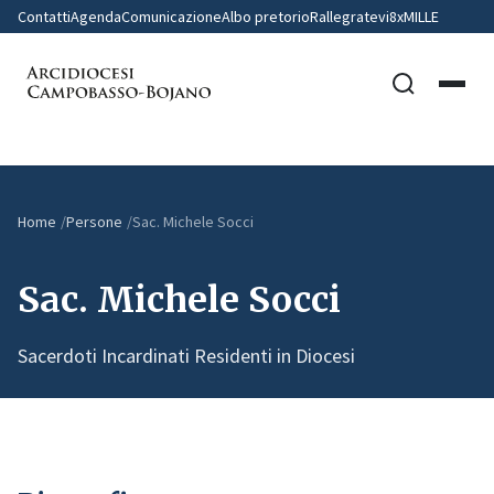
Contatti
Agenda
Comunicazione
Albo pretorio
Rallegratevi
8xMILLE
Home
Persone
Sac. Michele Socci
Sac. Michele Socci
Sacerdoti Incardinati Residenti in Diocesi