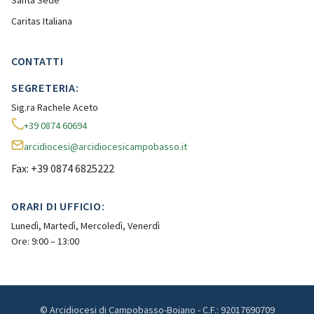
Santa Sede
Caritas Italiana
CONTATTI
SEGRETERIA:
Sig.ra Rachele Aceto
+39 0874 60694
arcidiocesi@arcidiocesicampobasso.it
Fax: +39 0874 6825222
ORARI DI UFFICIO:
Lunedì, Martedì, Mercoledì, Venerdì
Ore: 9:00 – 13:00
© Arcidiocesi di Campobasso-Bojano - C.F.: 92017690709