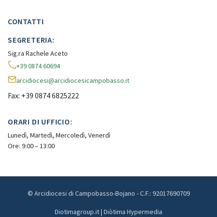
CONTATTI
SEGRETERIA:
Sig.ra Rachele Aceto
+39 0874 60694
arcidiocesi@arcidiocesicampobasso.it
Fax: +39 0874 6825222
ORARI DI UFFICIO:
Lunedì, Martedì, Mercoledì, Venerdì
Ore: 9:00 – 13:00
© Arcidiocesi di Campobasso-Bojano - C.F.: 92017690709
Diotimagroup.it | Diòtima Hypermedia