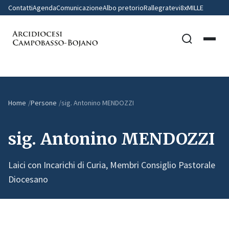
Contatti
Agenda
Comunicazione
Albo pretorio
Rallegratevi
8xMILLE
Home
Persone
sig. Antonino MENDOZZI
sig. Antonino MENDOZZI
Laici con Incarichi di Curia, Membri Consiglio Pastorale
Diocesano