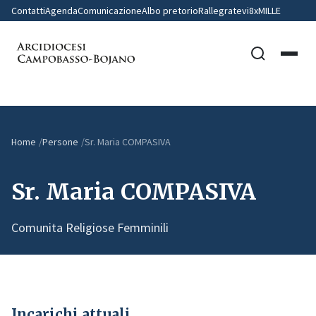
Contatti
Agenda
Comunicazione
Albo pretorio
Rallegratevi
8xMILLE
Home
Persone
Sr. Maria COMPASIVA
Sr. Maria COMPASIVA
Comunita Religiose Femminili
Incarichi attuali