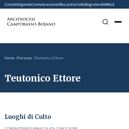
Contatti
Agenda
Comunicazione
Albo pretorio
Rallegratevi
8xMILLE
Home
Persone
Teutonico Ettore
Teutonico Ettore
Luoghi di Culto
CONFRATERNITA IMMACOLATA CONCEZIONE